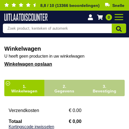
8,8 / 10 (13366 beoordelingen)
Snelle b
0
Winkelwagen
U heeft geen producten in uw winkelwagen
Winkelwagen opslaan
1.
2.
3.
Winkelwagen
Gegevens
Bevestiging
Verzendkosten
€
0.00
Totaal
€
0,00
Kortingscode inwisselen