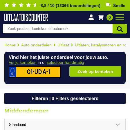
8,8 / 10 (13366 beoordelingen)
Snelle b
0
Home
Auto onderdelen
Uitlaat
Uitlaten, katalysatoren en roetf
Vind hier het juiste onderdeel voor jouw auto.
Vul je kenteken
in of
selecteer handmatig
Zoek op kenteken
Filteren |
0
Filters geselecteerd
Middendemper