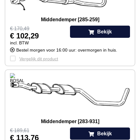
Middendemper [285-259]
€ 170,49
Bekijk
€ 102,29
incl. BTW
Bestel morgen voor 16:00 uur: overmorgen in huis.
Vergelijk dit product
Middendemper [283-931]
€ 189,61
Bekijk
€ 113,76