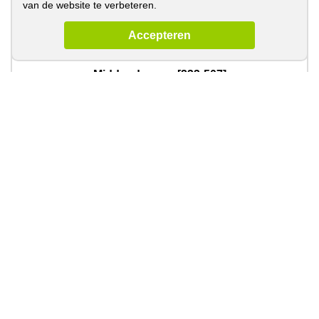
van de website te verbeteren.
Accepteren
Middendemper [233-507]
€ 75,26
Bekijk
€ 45,16
incl. BTW
Leverbaar
Vergelijk dit product
Middendemper [288-211]