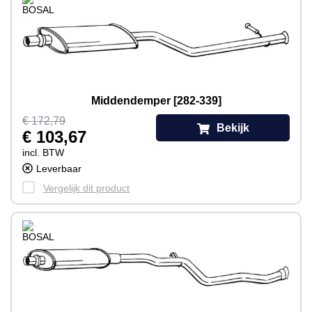
Middendemper [282-339]
€ 172,79
Bekijk
€ 103,67
incl. BTW
Leverbaar
Vergelijk dit product