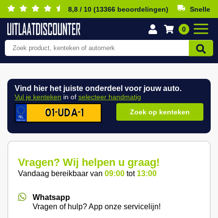
8,8 / 10 (13366 beoordelingen)
Snelle b
0
Vind hier het juiste onderdeel voor jouw auto.
Vul je kenteken
in of
selecteer handmatig
Zoek op kenteken
Vragen? Wij helpen u graag!
Vandaag bereikbaar van
09:00
tot
13:00
Whatsapp
Vragen of hulp? App onze servicelijn!